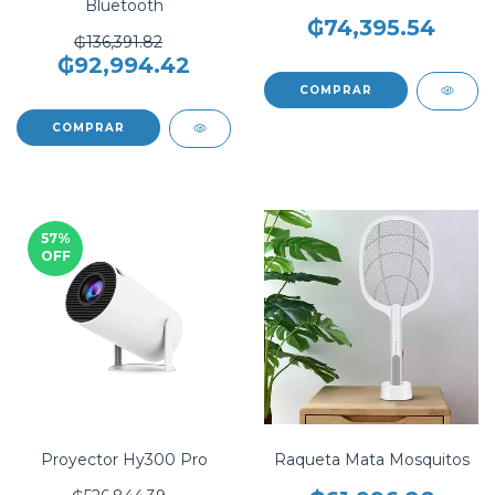
Bluetooth
₲74,395.54
₲136,391.82
₲92,994.42
COMPRAR
57
%
OFF
Proyector Hy300 Pro
Raqueta Mata Mosquitos