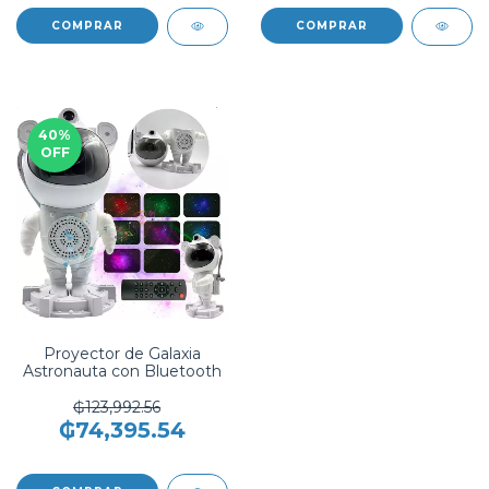
COMPRAR
40
%
OFF
Proyector de Galaxia
Astronauta con Bluetooth
₲123,992.56
₲74,395.54