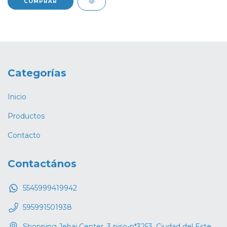
COMPRAR
Categorías
Inicio
Productos
Contacto
Contactános
5545999419942
595991501938
Shopping Jebai Center, 3 piso-n*3253, Ciudad del Este,