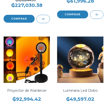
₲526,844.39
₲61,996.28
₲227,030.38
COMPRAR
COMPRAR
Proyector de Atardecer
Luminaria Led Globo
₲92,994.42
₲49,597.02