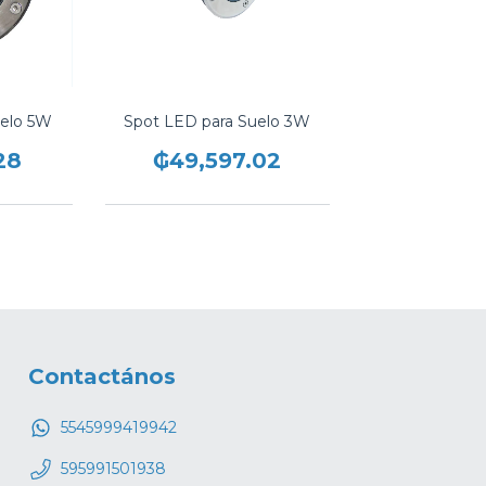
uelo 5W
Spot LED para Suelo 3W
28
₲49,597.02
Contactános
5545999419942
595991501938