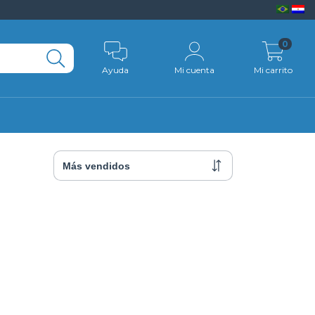
0
Ayuda
Mi cuenta
Mi carrito