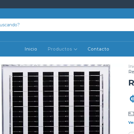
Inicio
Productos
Contacto
Ini
Re
R
Ve