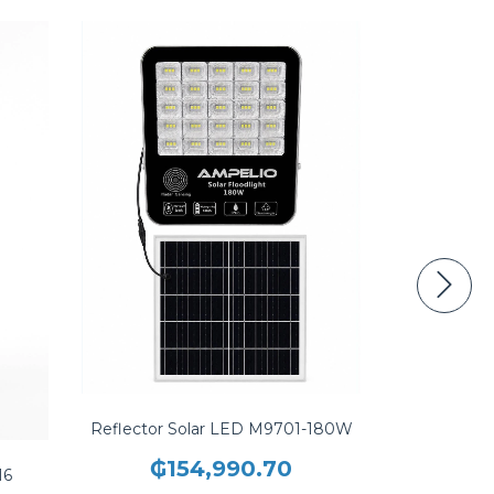
Reflector Solar LED M9701-180W
₲154,990.70
16
Reflect