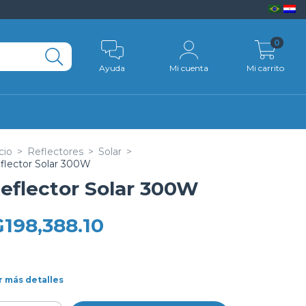
0
Ayuda
Mi cuenta
Mi carrito
cio
>
Reflectores
>
Solar
>
flector Solar 300W
eflector Solar 300W
₲198,388.10
r más detalles