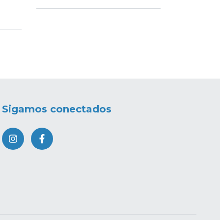
₲1
Sigamos conectados