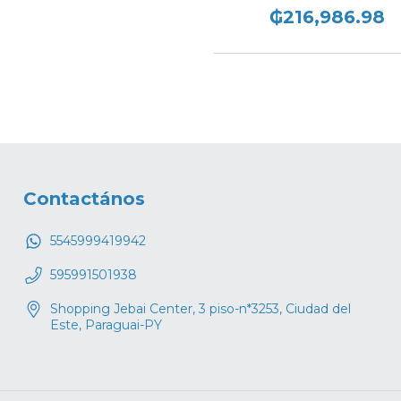
₲216,986.98
Contactános
5545999419942
595991501938
Shopping Jebai Center, 3 piso-n*3253, Ciudad del
Este, Paraguai-PY