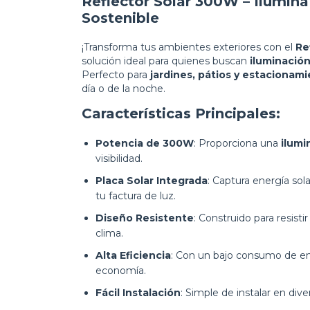
Reflector Solar 300W – Ilumin
Sostenible
¡Transforma tus ambientes exteriores con el
Re
solución ideal para quienes buscan
iluminación
Perfecto para
jardines, pátios y estacionam
día o de la noche.
Características Principales:
Potencia de 300W
: Proporciona una
ilumi
visibilidad.
Placa Solar Integrada
: Captura energía so
tu factura de luz.
Diseño Resistente
: Construido para resisti
clima.
Alta Eficiencia
: Con un bajo consumo de ene
economía.
Fácil Instalación
: Simple de instalar en div