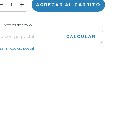
CAMBIAR CP
regas para el CP:
Medios de envío
CALCULAR
sé mi código postal