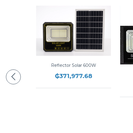
00W M9701
Reflector Solar 600W
.40
₲371,977.68